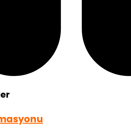
er
omasyonu