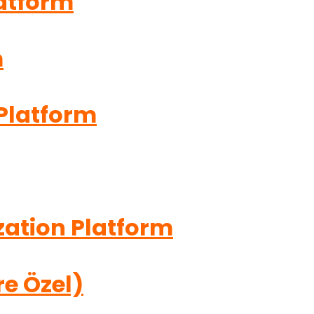
atform
m
Platform
zation Platform
re Özel)