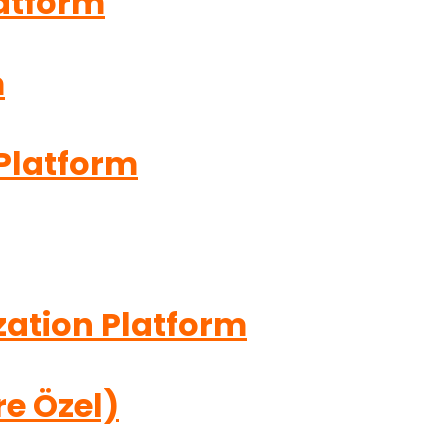
atform
m
Platform
zation Platform
re Özel)