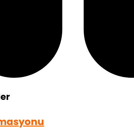
er
omasyonu