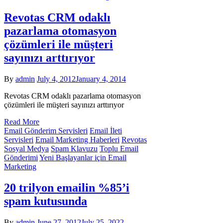
Revotas CRM odaklı
pazarlama otomasyon
çözümleri ile müşteri
sayınızı arttırıyor
By
admin
July 4, 2012
January 4, 2014
Revotas CRM odaklı pazarlama otomasyon
çözümleri ile müşteri sayınızı arttırıyor
Read More
Email Gönderim Servisleri
Email İleti
Servisleri
Email Marketing Haberleri
Revotas
Sosyal Medya
Spam Klavuzu
Toplu Email
Gönderimi
Yeni Başlayanlar için Email
Marketing
20 trilyon emailin %85’i
spam kutusunda
By
admin
June 27, 2012
July 25, 2022