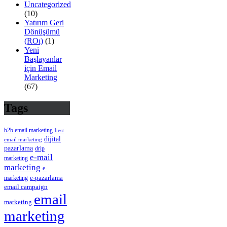
Uncategorized
(10)
Yatırım Geri
Dönüşümü
(ROı)
(1)
Yeni
Başlayanlar
için Email
Marketing
(67)
Tags
b2b email marketing
best
dijital
email marketing
pazarlama
drip
e-mail
marketing
marketing
e-
e-pazarlama
marketing
email campaign
email
marketing
marketing