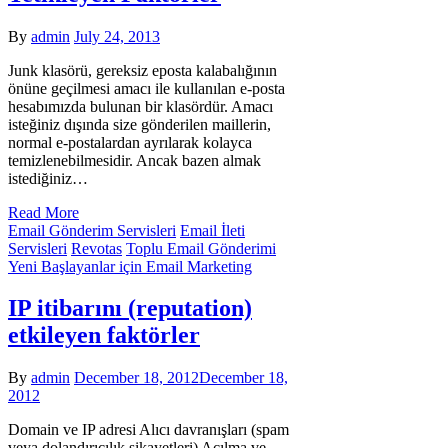
By
admin
July 24, 2013
Junk klasörü, gereksiz eposta kalabalığının
önüne geçilmesi amacı ile kullanılan e-posta
hesabımızda bulunan bir klasördür. Amacı
isteğiniz dışında size gönderilen maillerin,
normal e-postalardan ayrılarak kolayca
temizlenebilmesidir. Ancak bazen almak
istediğiniz…
Read More
Email Gönderim Servisleri
Email İleti
Servisleri
Revotas
Toplu Email Gönderimi
Yeni Başlayanlar için Email Marketing
IP itibarını (reputation)
etkileyen faktörler
By
admin
December 18, 2012
December 18,
2012
Domain ve IP adresi Alıcı davranışları (spam
veya dolandırıcılık şikayetleri) Açılma ve