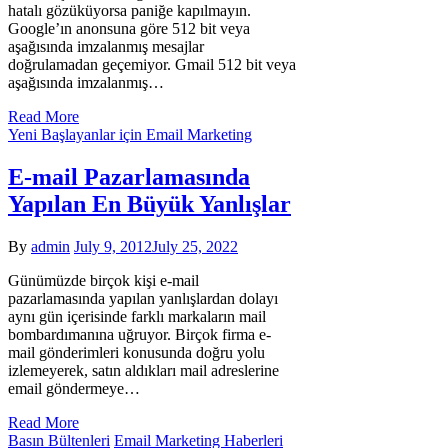
hatalı gözüküyorsa paniğe kapılmayın.
Google’ın anonsuna göre 512 bit veya
aşağısında imzalanmış mesajlar
doğrulamadan geçemiyor. Gmail 512 bit veya
aşağısında imzalanmış…
Read More
Yeni Başlayanlar için Email Marketing
E-mail Pazarlamasında
Yapılan En Büyük Yanlışlar
By
admin
July 9, 2012
July 25, 2022
Günümüzde birçok kişi e-mail
pazarlamasında yapılan yanlışlardan dolayı
aynı gün içerisinde farklı markaların mail
bombardımanına uğruyor. Birçok firma e-
mail gönderimleri konusunda doğru yolu
izlemeyerek, satın aldıkları mail adreslerine
email göndermeye…
Read More
Basın Bültenleri
Email Marketing Haberleri