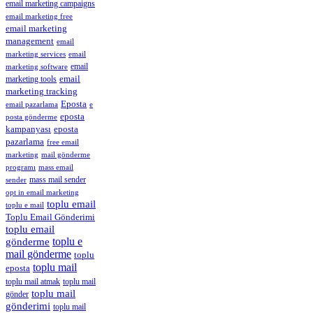
email marketing campaigns
email marketing free
email marketing
management
email
email
marketing services
email
marketing software
marketing tools
email
marketing tracking
Eposta
email pazarlama
e
eposta
posta gönderme
eposta
kampanyası
pazarlama
free email
marketing
mail gönderme
mass email
programı
mass mail sender
sender
opt in email marketing
toplu email
toplu e mail
Toplu Email Gönderimi
toplu email
gönderme
toplu e
mail gönderme
toplu
toplu mail
eposta
toplu mail
toplu mail atmak
toplu mail
gönder
gönderimi
toplu mail