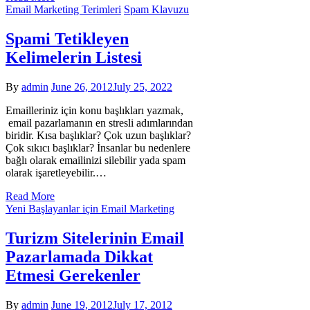
Email Marketing Terimleri
Spam Klavuzu
Spami Tetikleyen
Kelimelerin Listesi
By
admin
June 26, 2012
July 25, 2022
Emailleriniz için konu başlıkları yazmak,
email pazarlamanın en stresli adımlarından
biridir. Kısa başlıklar? Çok uzun başlıklar?
Çok sıkıcı başlıklar? İnsanlar bu nedenlere
bağlı olarak emailinizi silebilir yada spam
olarak işaretleyebilir.…
Read More
Yeni Başlayanlar için Email Marketing
Turizm Sitelerinin Email
Pazarlamada Dikkat
Etmesi Gerekenler
By
admin
June 19, 2012
July 17, 2012