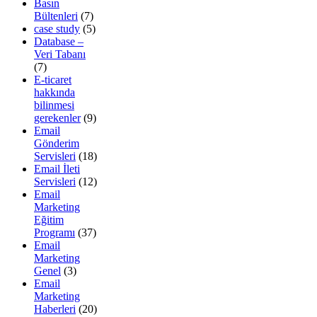
Basın
Bültenleri
(7)
case study
(5)
Database –
Veri Tabanı
(7)
E-ticaret
hakkında
bilinmesi
gerekenler
(9)
Email
Gönderim
Servisleri
(18)
Email İleti
Servisleri
(12)
Email
Marketing
Eğitim
Programı
(37)
Email
Marketing
Genel
(3)
Email
Marketing
Haberleri
(20)