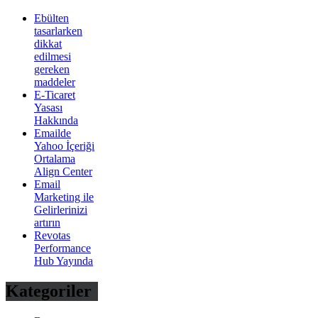
Ebülten
tasarlarken
dikkat
edilmesi
gereken
maddeler
E-Ticaret
Yasası
Hakkında
Emailde
Yahoo İçeriği
Ortalama
Align Center
Email
Marketing ile
Gelirlerinizi
artırın
Revotas
Performance
Hub Yayında
Kategoriler