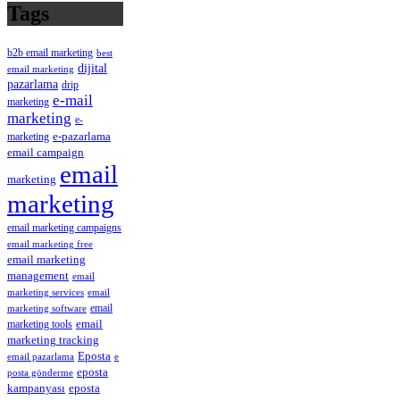
Tags
b2b email marketing
best
dijital
email marketing
pazarlama
drip
e-mail
marketing
marketing
e-
e-pazarlama
marketing
email campaign
email
marketing
marketing
email marketing campaigns
email marketing free
email marketing
management
email
email
marketing services
email
marketing software
marketing tools
email
marketing tracking
Eposta
email pazarlama
e
eposta
posta gönderme
eposta
kampanyası