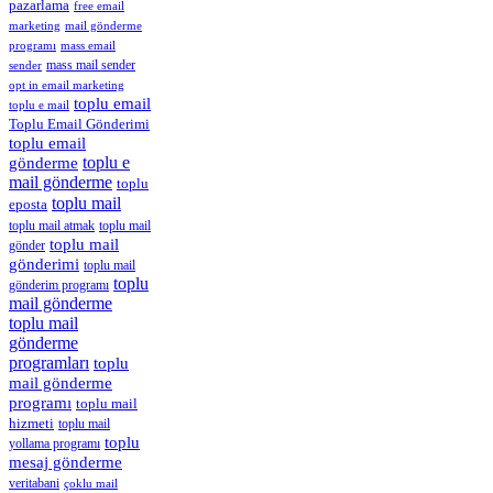
pazarlama
free email
marketing
mail gönderme
mass email
programı
mass mail sender
sender
opt in email marketing
toplu email
toplu e mail
Toplu Email Gönderimi
toplu email
gönderme
toplu e
mail gönderme
toplu
toplu mail
eposta
toplu mail
toplu mail atmak
toplu mail
gönder
gönderimi
toplu mail
toplu
gönderim programı
mail gönderme
toplu mail
gönderme
programları
toplu
mail gönderme
programı
toplu mail
hizmeti
toplu mail
toplu
yollama programı
mesaj gönderme
veritabani
çoklu mail