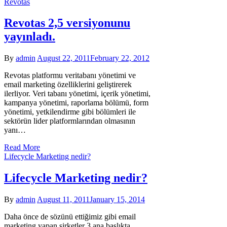
Revotas
Revotas 2,5 versiyonunu
yayınladı.
By
admin
August 22, 2011
February 22, 2012
Revotas platformu veritabanı yönetimi ve
email marketing özelliklerini geliştirerek
ilerliyor. Veri tabanı yönetimi, içerik yönetimi,
kampanya yönetimi, raporlama bölümü, form
yönetimi, yetkilendirme gibi bölümleri ile
sektörün lider platformlarından olmasının
yanı…
Read More
Lifecycle Marketing nedir?
Lifecycle Marketing nedir?
By
admin
August 11, 2011
January 15, 2014
Daha önce de sözünü ettiğimiz gibi email
marketing yapan şirketler 3 ana başlıkta