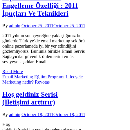
Engelleme Özelliği : 2011
İpuçları Ve Teknikleri
By
admin
October 25, 2011
October 25, 2011
2011 yılının son çeyreğine yaklaştığımız bu
günlerde Türkiye’de email marketing sektörü
online pazarlamada iyi bir yer edindiğini
gözlemliyoruz. Bununla birlikle Email Servis
Sağlayıcılar güvenlik önlemlerini en üst
seviyeye taşıdılar. Email…
Read More
Email Marketing Eğitim Programı
Lifecycle
Marketing nedir?
Revotas
Hoş geldiniz Serisi
(İletişimi arttırır)
By
admin
October 18, 2011
October 18, 2011
Hoş
geldiniz Serisi ile yeni abonelere ulaşmak e-