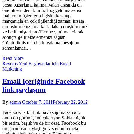
posta pazarlama kampanyaları arasında en
önemlilerinden biridir. Hoş geldiniz serisi
mailleri; müşterilerin ilgisini kazanıp
markanızla en çok ilgilendiği zamanı fırsata
dönüştürmenizi; marka sadakati oluşturmanızı
ve belli müşteri profillerine yardımcı olarak
sonuçta gelir elde etmenizi sağlar.
Gönderilmiş olan ilk karşılama mesajının
zamanlaması…
Read More
Revotas
Yeni Başlayanlar için Email
Marketing
Email içeriğinde Facebook
link paylaşımı
By
admin
October 7, 2011
February 22, 2012
Facebook’ta bir link paylaştığınız zaman,
onun ön görünüşünü çıkarıyor. Solda küçük
bir resim, başlık ve de bir özet. Facebook bu
ön görünüşü paylaştığınız sayfanın meta
taglerine bakarak yapıyor. Eğer orda…