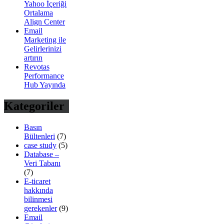
Yahoo İçeriği
Ortalama
Align Center
Email
Marketing ile
Gelirlerinizi
artırın
Revotas
Performance
Hub Yayında
Kategoriler
Basın
Bültenleri
(7)
case study
(5)
Database –
Veri Tabanı
(7)
E-ticaret
hakkında
bilinmesi
gerekenler
(9)
Email