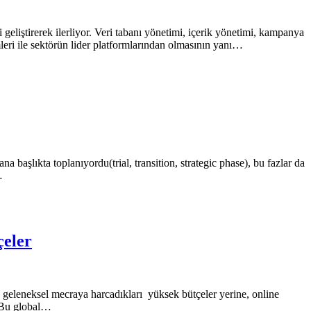
geliştirerek ilerliyor. Veri tabanı yönetimi, içerik yönetimi, kampanya
eri ile sektörün lider platformlarından olmasının yanı…
 başlıkta toplanıyordu(trial, transition, strategic phase), bu fazlar da
…
çeler
a geleneksel mecraya harcadıkları yüksek bütçeler yerine, online
. Bu global…