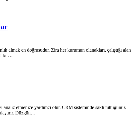
lar
anlık almak en doğrusudur. Zira her kurumun olanakları, çalıştığı alan
el bir…
iyi analiz etmenize yardımcı olur. CRM sisteminde saklı tuttuğunuz
 ulaştırır. Düzgün…