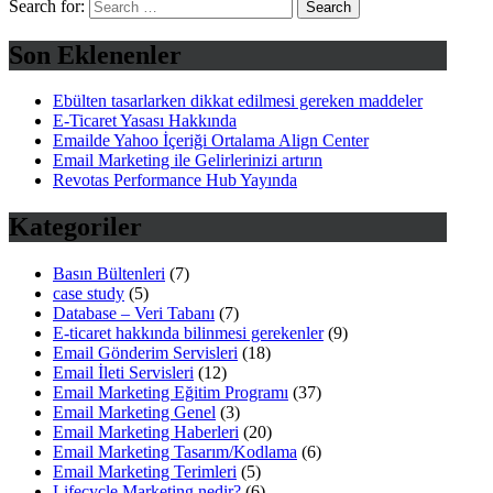
Search for:
Son Eklenenler
Ebülten tasarlarken dikkat edilmesi gereken maddeler
E-Ticaret Yasası Hakkında
Emailde Yahoo İçeriği Ortalama Align Center
Email Marketing ile Gelirlerinizi artırın
Revotas Performance Hub Yayında
Kategoriler
Basın Bültenleri
(7)
case study
(5)
Database – Veri Tabanı
(7)
E-ticaret hakkında bilinmesi gerekenler
(9)
Email Gönderim Servisleri
(18)
Email İleti Servisleri
(12)
Email Marketing Eğitim Programı
(37)
Email Marketing Genel
(3)
Email Marketing Haberleri
(20)
Email Marketing Tasarım/Kodlama
(6)
Email Marketing Terimleri
(5)
Lifecycle Marketing nedir?
(6)