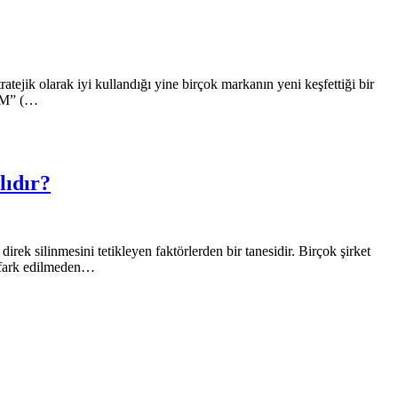
tejik olarak iyi kullandığı yine birçok markanın yeni keşfettiği bir
CRM” (…
lıdır?
rek silinmesini tetikleyen faktörlerden bir tanesidir. Birçok şirket
n fark edilmeden…