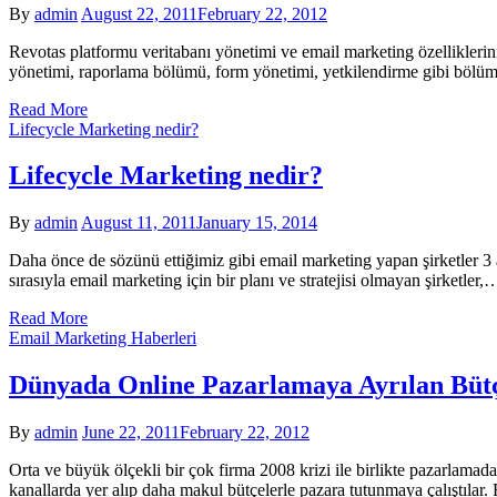
By
admin
August 22, 2011
February 22, 2012
Revotas platformu veritabanı yönetimi ve email marketing özelliklerini 
yönetimi, raporlama bölümü, form yönetimi, yetkilendirme gibi bölüml
Read More
Lifecycle Marketing nedir?
Lifecycle Marketing nedir?
By
admin
August 11, 2011
January 15, 2014
Daha önce de sözünü ettiğimiz gibi email marketing yapan şirketler 3 ana
sırasıyla email marketing için bir planı ve stratejisi olmayan şirketler,
Read More
Email Marketing Haberleri
Dünyada Online Pazarlamaya Ayrılan Büt
By
admin
June 22, 2011
February 22, 2012
Orta ve büyük ölçekli bir çok firma 2008 krizi ile birlikte pazarlamad
kanallarda yer alıp daha makul bütçelerle pazara tutunmaya çalıştılar