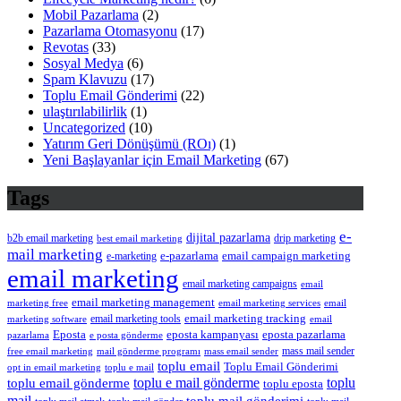
Mobil Pazarlama
(2)
Pazarlama Otomasyonu
(17)
Revotas
(33)
Sosyal Medya
(6)
Spam Klavuzu
(17)
Toplu Email Gönderimi
(22)
ulaştırılabilirlik
(1)
Uncategorized
(10)
Yatırım Geri Dönüşümü (ROı)
(1)
Yeni Başlayanlar için Email Marketing
(67)
Tags
e-
dijital pazarlama
drip marketing
b2b email marketing
best email marketing
mail marketing
e-pazarlama
e-marketing
email campaign marketing
email marketing
email marketing campaigns
email
email marketing management
email
marketing free
email marketing services
email marketing tools
email marketing tracking
marketing software
email
eposta pazarlama
Eposta
eposta kampanyası
pazarlama
e posta gönderme
mass mail sender
mass email sender
free email marketing
mail gönderme programı
toplu email
Toplu Email Gönderimi
opt in email marketing
toplu e mail
toplu
toplu email gönderme
toplu e mail gönderme
toplu eposta
mail
toplu mail gönderimi