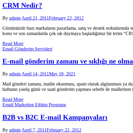
CRM Nedir?
By
admin
April 21, 2011
February 22, 2012
Günümüzde bazı markaların pazarlama, satış ve destek noktalarında stra
konu ve son zamanlarda çok sık duymaya başladığımız bir terim “
Read More
Email Gönderim Servisleri
E-mail gönderim zamanı ve sıklığı ne olma
By
admin
April 14, 2011
May 18, 2021
Mail gönderi zamanı, mailin okunması, spam olarak algılanması ya da di
haftanın yanlış günü ve saati gönderim yapması sebebi ile maillerini
Read More
Email Marketing Eğitim Programı
B2B vs B2C E-mail Kampanyaları
By
admin
April 7, 2011
February 22, 2012